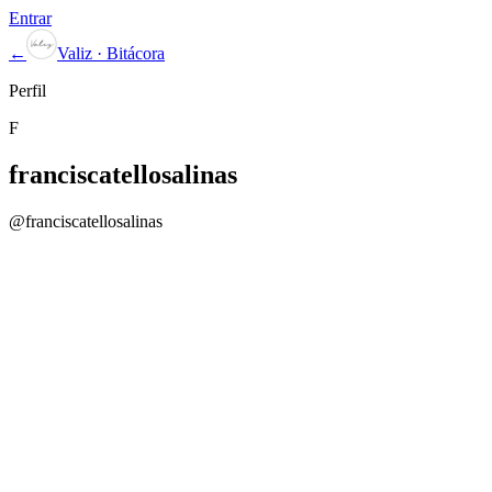
Entrar
←
Valiz · Bitácora
Perfil
F
franciscatellosalinas
@
franciscatellosalinas