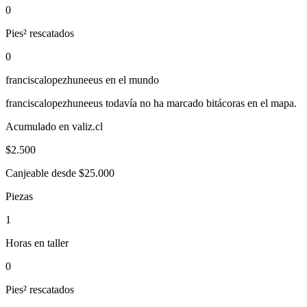
0
Pies² rescatados
0
franciscalopezhuneeus
en el mundo
franciscalopezhuneeus
todavía no ha marcado bitácoras en el mapa.
Acumulado en valiz.cl
$
2.500
Canjeable desde $25.000
Piezas
1
Horas en taller
0
Pies² rescatados