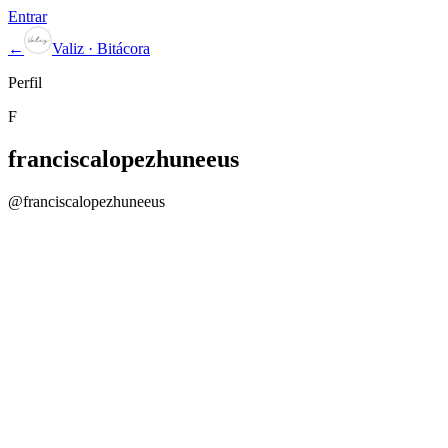
Entrar
←
Valiz · Bitácora
Perfil
F
franciscalopezhuneeus
@
franciscalopezhuneeus