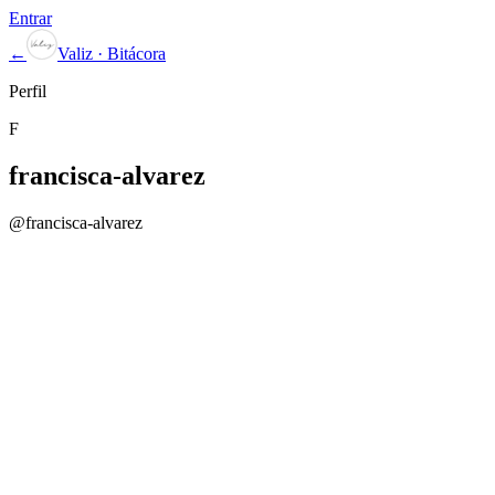
Entrar
←
Valiz · Bitácora
Perfil
F
francisca-alvarez
@
francisca-alvarez