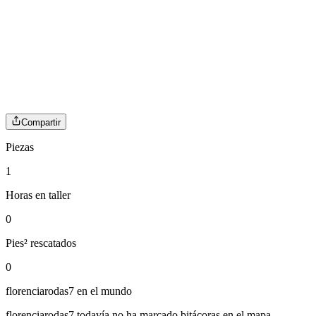
Compartir
Piezas
1
Horas en taller
0
Pies² rescatados
0
florenciarodas7
en el mundo
florenciarodas7
todavía no ha marcado bitácoras en el mapa.