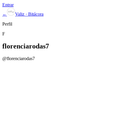
Entrar
←
Valiz · Bitácora
Perfil
F
florenciarodas7
@
florenciarodas7