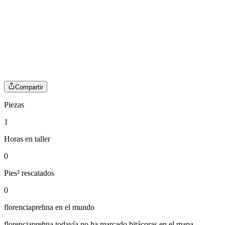
Compartir
Piezas
1
Horas en taller
0
Pies² rescatados
0
florenciaprehna
en el mundo
florenciaprehna
todavía no ha marcado bitácoras en el mapa.