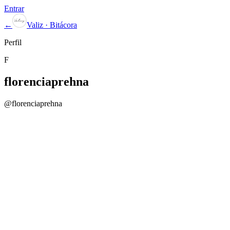
Entrar
←
Valiz · Bitácora
Perfil
F
florenciaprehna
@
florenciaprehna