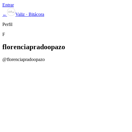
Entrar
←
Valiz · Bitácora
Perfil
F
florenciapradoopazo
@
florenciapradoopazo