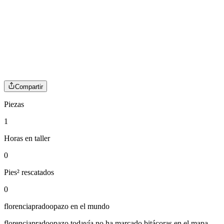
Compartir
Piezas
1
Horas en taller
0
Pies² rescatados
0
florenciapradoopazo
en el mundo
florenciapradoopazo
todavía no ha marcado bitácoras en el mapa.