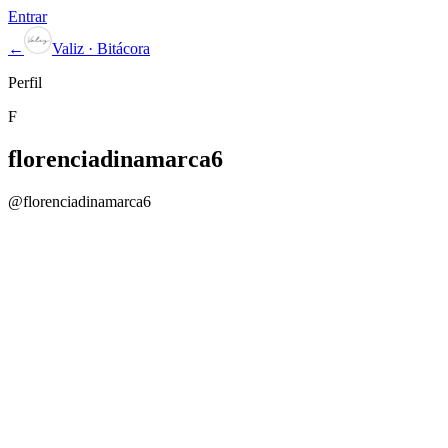
Entrar
←
Valiz · Bitácora
Perfil
F
florenciadinamarca6
@
florenciadinamarca6