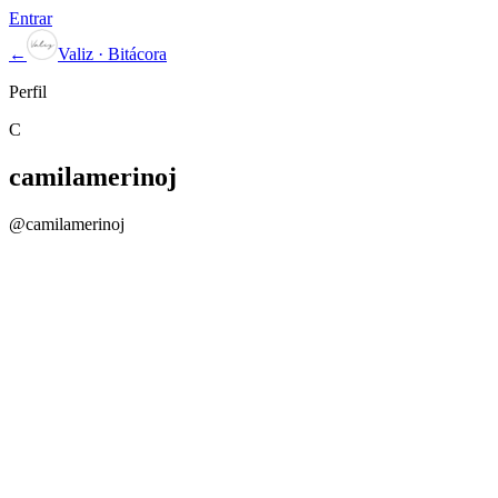
Entrar
←
Valiz · Bitácora
Perfil
C
camilamerinoj
@
camilamerinoj