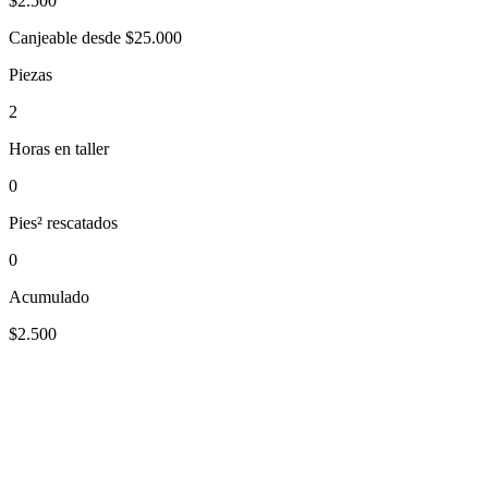
$
2.500
Canjeable desde $25.000
Piezas
2
Horas en taller
0
Pies² rescatados
0
Acumulado
$2.500