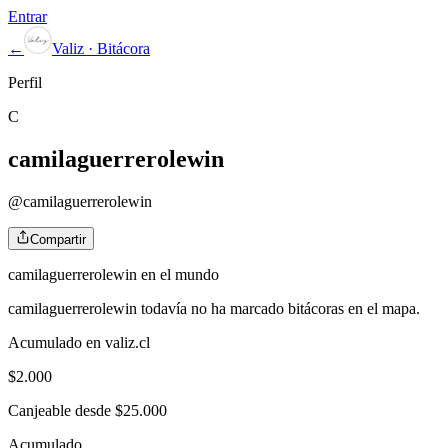
Entrar
←
Valiz · Bitácora
Perfil
C
camilaguerrerolewin
@
camilaguerrerolewin
Compartir
camilaguerrerolewin
en el mundo
camilaguerrerolewin
todavía no ha marcado bitácoras en el mapa.
Acumulado en valiz.cl
$
2.000
Canjeable desde $25.000
Acumulado