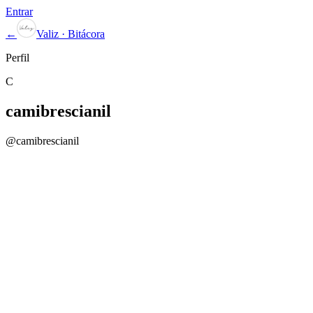
Entrar
←
Valiz · Bitácora
Perfil
C
camibrescianil
@
camibrescianil