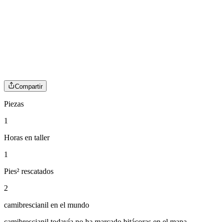
Compartir
Piezas
1
Horas en taller
1
Pies² rescatados
2
camibrescianil
en el mundo
camibrescianil
todavía no ha marcado bitácoras en el mapa.