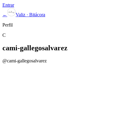
Entrar
←
Valiz · Bitácora
Perfil
C
cami-gallegosalvarez
@
cami-gallegosalvarez