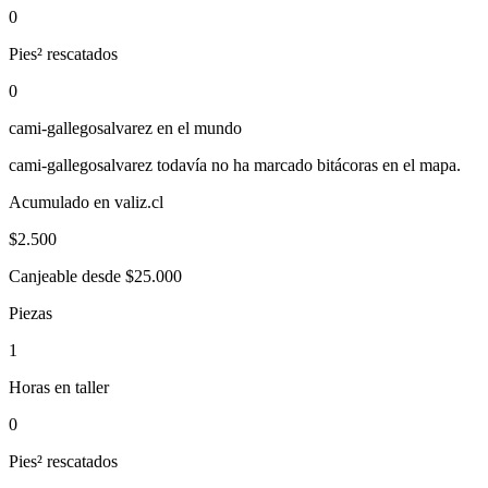
0
Pies² rescatados
0
cami-gallegosalvarez
en el mundo
cami-gallegosalvarez
todavía no ha marcado bitácoras en el mapa.
Acumulado en valiz.cl
$
2.500
Canjeable desde $25.000
Piezas
1
Horas en taller
0
Pies² rescatados