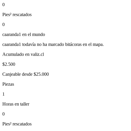
0
Pies² rescatados
0
caaranda1
en el mundo
caaranda1
todavía no ha marcado bitácoras en el mapa.
Acumulado en valiz.cl
$
2.500
Canjeable desde $25.000
Piezas
1
Horas en taller
0
Pies² rescatados