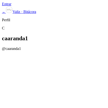
Entrar
←
Valiz · Bitácora
Perfil
C
caaranda1
@
caaranda1