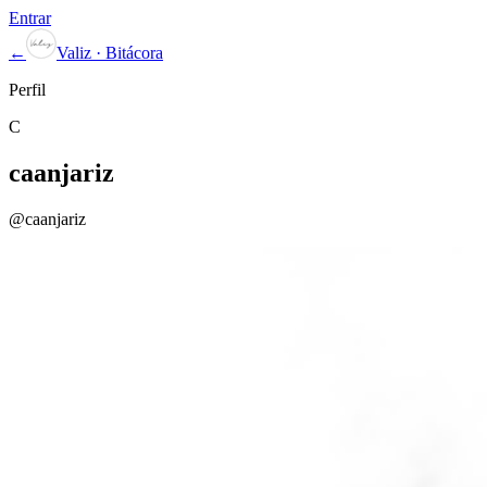
Entrar
←
Valiz · Bitácora
Perfil
C
caanjariz
@
caanjariz