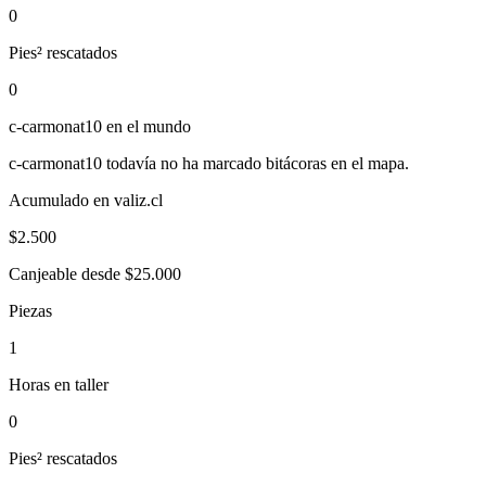
0
Pies² rescatados
0
c-carmonat10
en el mundo
c-carmonat10
todavía no ha marcado bitácoras en el mapa.
Acumulado en valiz.cl
$
2.500
Canjeable desde $25.000
Piezas
1
Horas en taller
0
Pies² rescatados