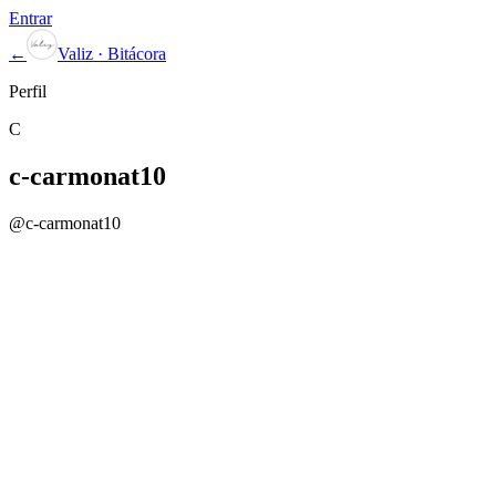
Entrar
←
Valiz · Bitácora
Perfil
C
c-carmonat10
@
c-carmonat10