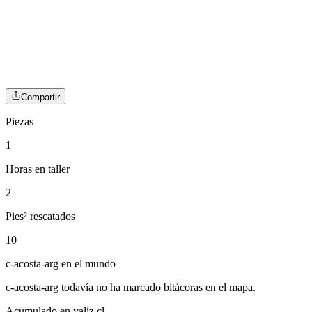
Compartir
Piezas
1
Horas en taller
2
Pies² rescatados
10
c-acosta-arg
en el mundo
c-acosta-arg
todavía no ha marcado bitácoras en el mapa.
Acumulado en valiz.cl