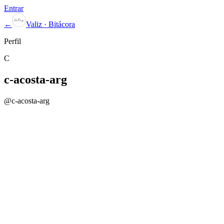
Entrar
←
Valiz · Bitácora
Perfil
C
c-acosta-arg
@
c-acosta-arg