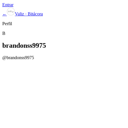
Entrar
←
Valiz · Bitácora
Perfil
B
brandonss9975
@
brandonss9975