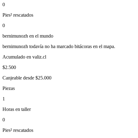
0
Pies² rescatados
0
bernimunozh
en el mundo
bernimunozh
todavía no ha marcado bitácoras en el mapa.
Acumulado en valiz.cl
$
2.500
Canjeable desde $25.000
Piezas
1
Horas en taller
0
Pies² rescatados