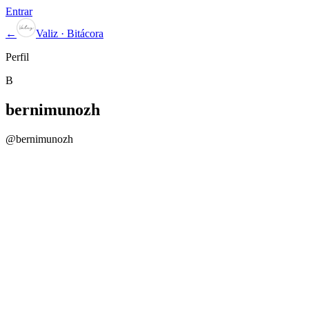
Entrar
←
Valiz · Bitácora
Perfil
B
bernimunozh
@
bernimunozh