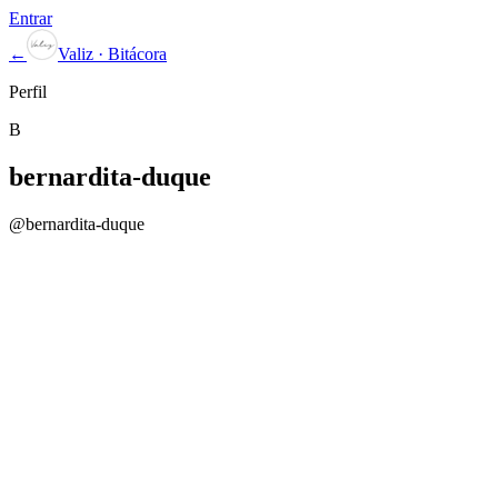
Entrar
←
Valiz · Bitácora
Perfil
B
bernardita-duque
@
bernardita-duque