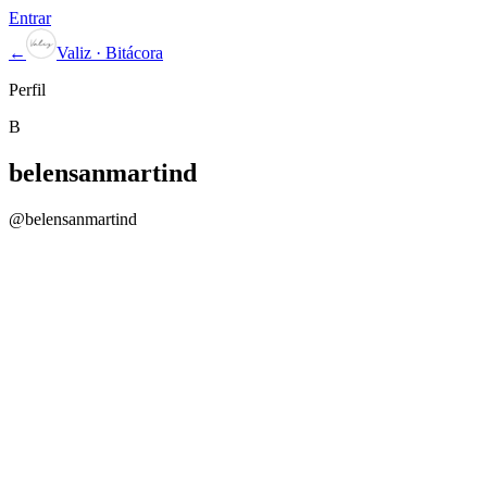
Entrar
←
Valiz · Bitácora
Perfil
B
belensanmartind
@
belensanmartind