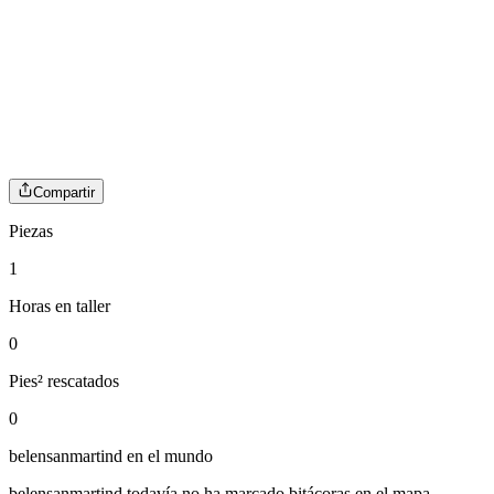
Compartir
Piezas
1
Horas en taller
0
Pies² rescatados
0
belensanmartind
en el mundo
belensanmartind
todavía no ha marcado bitácoras en el mapa.