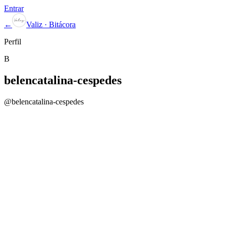
Entrar
←
Valiz · Bitácora
Perfil
B
belencatalina-cespedes
@
belencatalina-cespedes