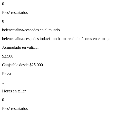
0
Pies² rescatados
0
belencatalina-cespedes
en el mundo
belencatalina-cespedes
todavía no ha marcado bitácoras en el mapa.
Acumulado en valiz.cl
$
2.500
Canjeable desde $25.000
Piezas
1
Horas en taller
0
Pies² rescatados