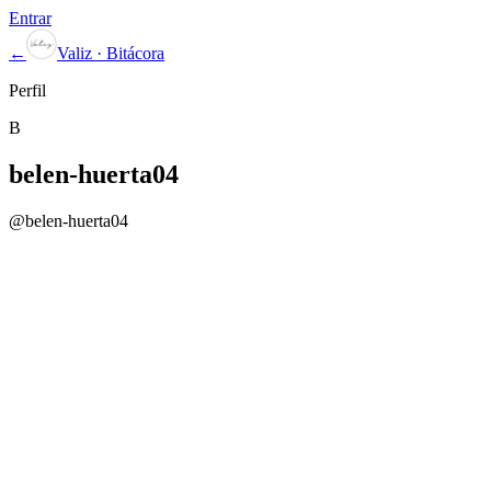
Entrar
←
Valiz · Bitácora
Perfil
B
belen-huerta04
@
belen-huerta04