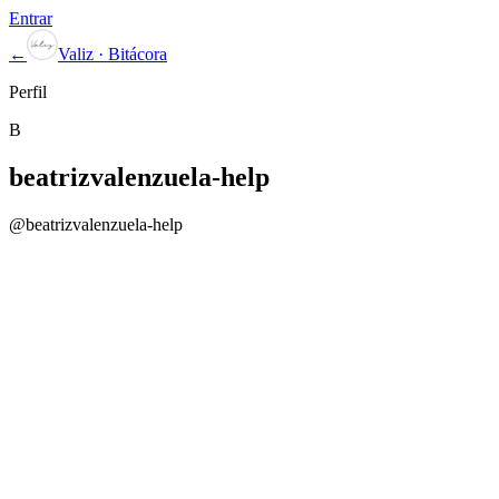
Entrar
←
Valiz · Bitácora
Perfil
B
beatrizvalenzuela-help
@
beatrizvalenzuela-help