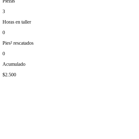
Piezas
3
Horas en taller
0
Pies² rescatados
0
Acumulado
$2.500