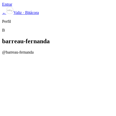
Entrar
←
Valiz · Bitácora
Perfil
B
barreau-fernanda
@
barreau-fernanda