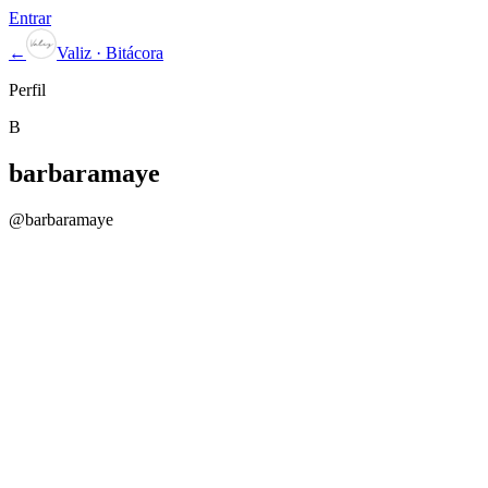
Entrar
←
Valiz · Bitácora
Perfil
B
barbaramaye
@
barbaramaye