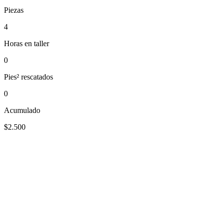
Piezas
4
Horas en taller
0
Pies² rescatados
0
Acumulado
$2.500