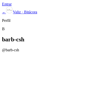
Entrar
←
Valiz · Bitácora
Perfil
B
barb-csh
@
barb-csh