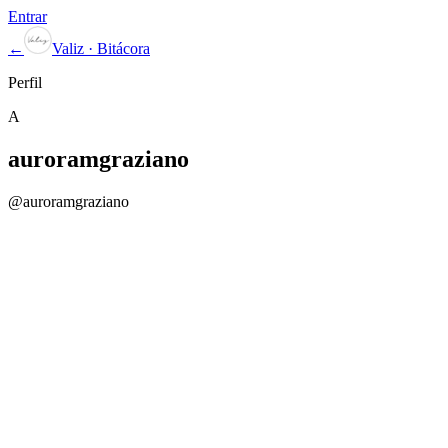
Entrar
←
Valiz · Bitácora
Perfil
A
auroramgraziano
@
auroramgraziano