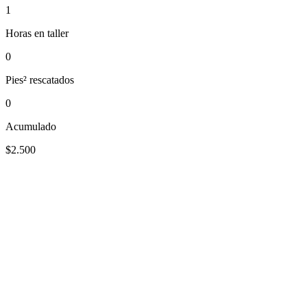
1
Horas en taller
0
Pies² rescatados
0
Acumulado
$2.500