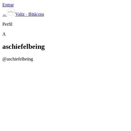
Entrar
←
Valiz · Bitácora
Perfil
A
aschiefelbeing
@
aschiefelbeing