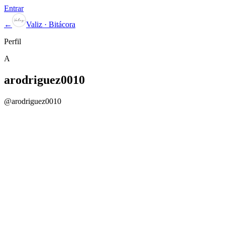
Entrar
←
Valiz · Bitácora
Perfil
A
arodriguez0010
@
arodriguez0010