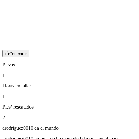
Compartir
Piezas
1
Horas en taller
1
Pies² rescatados
2
arodriguez0010
en el mundo
arodriguez0010
todavía no ha marcado bitácoras en el mapa.