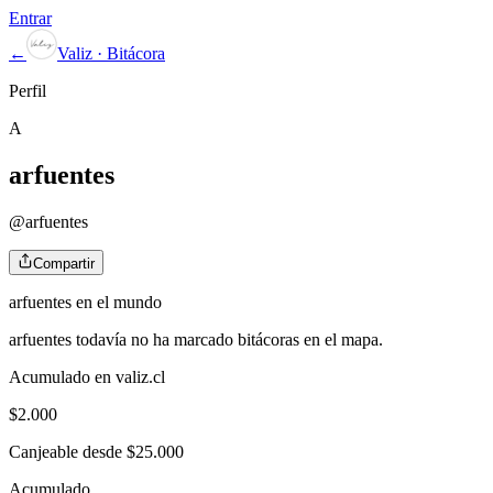
Entrar
←
Valiz · Bitácora
Perfil
A
arfuentes
@
arfuentes
Compartir
arfuentes
en el mundo
arfuentes
todavía no ha marcado bitácoras en el mapa.
Acumulado en valiz.cl
$
2.000
Canjeable desde $25.000
Acumulado