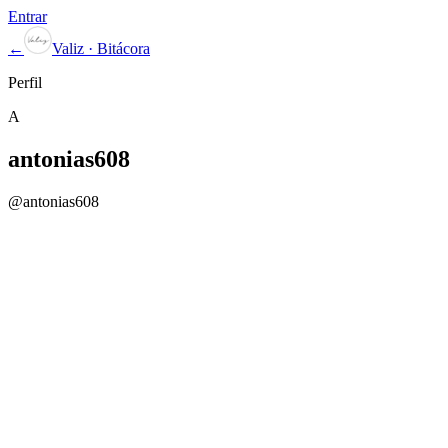
Entrar
←
Valiz · Bitácora
Perfil
A
antonias608
@
antonias608