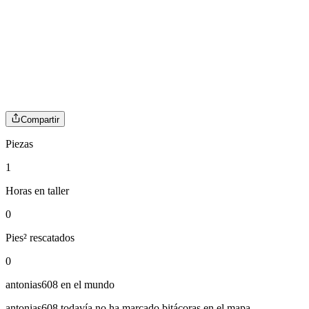
Compartir
Piezas
1
Horas en taller
0
Pies² rescatados
0
antonias608
en el mundo
antonias608
todavía no ha marcado bitácoras en el mapa.