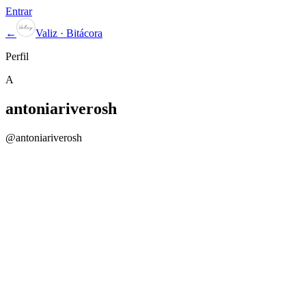
Entrar
←
Valiz · Bitácora
Perfil
A
antoniariverosh
@
antoniariverosh