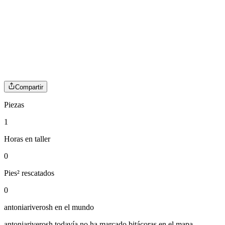
Compartir
Piezas
1
Horas en taller
0
Pies² rescatados
0
antoniariverosh
en el mundo
antoniariverosh
todavía no ha marcado bitácoras en el mapa.