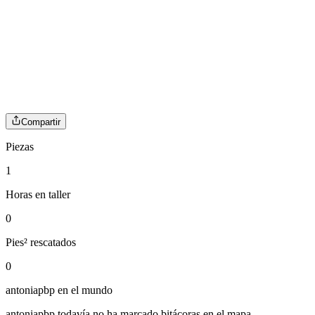
Compartir
Piezas
1
Horas en taller
0
Pies² rescatados
0
antoniapbp
en el mundo
antoniapbp
todavía no ha marcado bitácoras en el mapa.