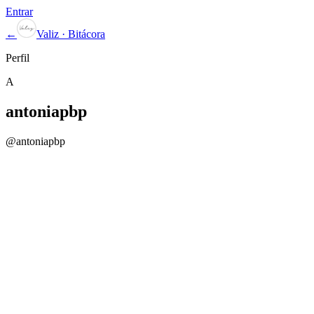
Entrar
←
Valiz · Bitácora
Perfil
A
antoniapbp
@
antoniapbp