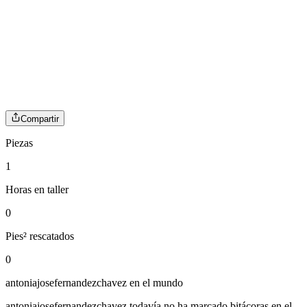
Compartir
Piezas
1
Horas en taller
0
Pies² rescatados
0
antoniajosefernandezchavez
en el mundo
antoniajosefernandezchavez
todavía no ha marcado bitácoras en el