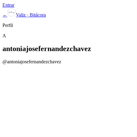
Entrar
←
Valiz · Bitácora
Perfil
A
antoniajosefernandezchavez
@
antoniajosefernandezchavez