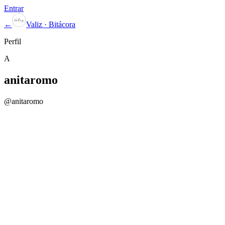
Entrar
←
Valiz · Bitácora
Perfil
A
anitaromo
@
anitaromo