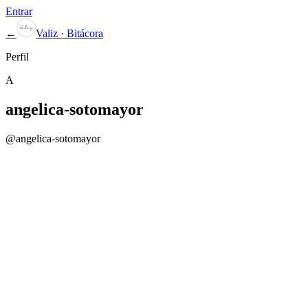
Entrar
←
Valiz · Bitácora
Perfil
A
angelica-sotomayor
@
angelica-sotomayor