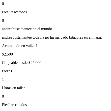
0
Pies² rescatados
0
andreabustamantee
en el mundo
andreabustamantee
todavía no ha marcado bitácoras en el mapa.
Acumulado en valiz.cl
$
2.500
Canjeable desde $25.000
Piezas
1
Horas en taller
0
Pies² rescatados