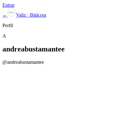
Entrar
←
Valiz · Bitácora
Perfil
A
andreabustamantee
@
andreabustamantee