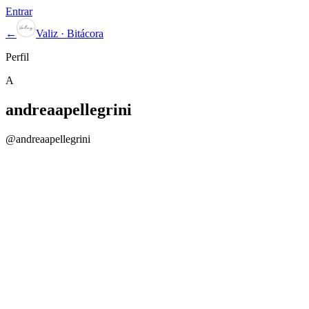
Entrar
←
Valiz · Bitácora
Perfil
A
andreaapellegrini
@
andreaapellegrini