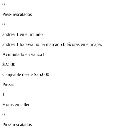
0
Pies² rescatados
0
andrea-1
en el mundo
andrea-1
todavía no ha marcado bitácoras en el mapa.
Acumulado en valiz.cl
$
2.500
Canjeable desde $25.000
Piezas
1
Horas en taller
0
Pies² rescatados