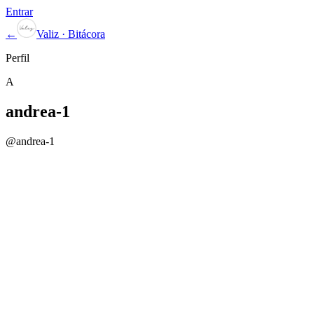
Entrar
←
Valiz · Bitácora
Perfil
A
andrea-1
@
andrea-1