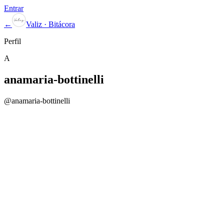
Entrar
←
Valiz · Bitácora
Perfil
A
anamaria-bottinelli
@
anamaria-bottinelli