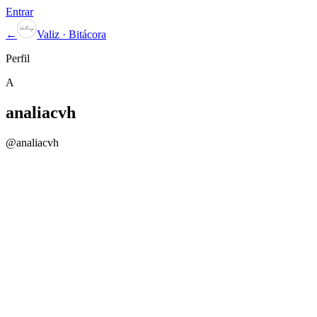
Entrar
←
Valiz · Bitácora
Perfil
A
analiacvh
@
analiacvh