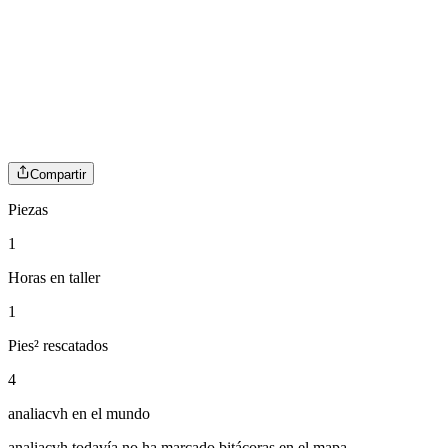
Compartir
Piezas
1
Horas en taller
1
Pies² rescatados
4
analiacvh
en el mundo
analiacvh
todavía no ha marcado bitácoras en el mapa.