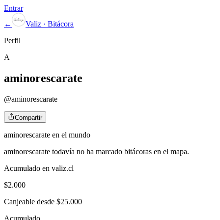
Entrar
←
Valiz · Bitácora
Perfil
A
aminorescarate
@
aminorescarate
Compartir
aminorescarate
en el mundo
aminorescarate
todavía no ha marcado bitácoras en el mapa.
Acumulado en valiz.cl
$
2.000
Canjeable desde $25.000
Acumulado