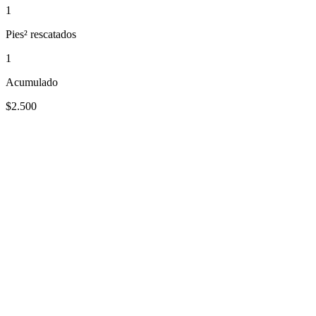
1
Pies² rescatados
1
Acumulado
$2.500