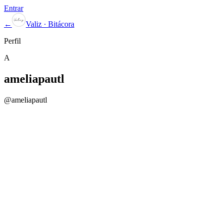
Entrar
←
Valiz · Bitácora
Perfil
A
ameliapautl
@
ameliapautl