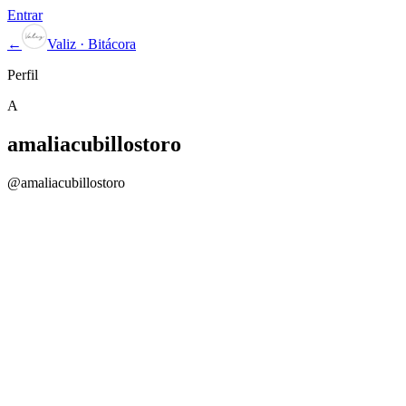
Entrar
←
Valiz · Bitácora
Perfil
A
amaliacubillostoro
@
amaliacubillostoro