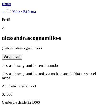
Entrar
←
Valiz · Bitácora
Perfil
A
alessandrascognamillo-s
@
alessandrascognamillo-s
Compartir
alessandrascognamillo-s
en el mundo
alessandrascognamillo-s
todavía no ha marcado bitácoras en el
mapa.
Acumulado en valiz.cl
$
2.000
Canjeable desde $25.000