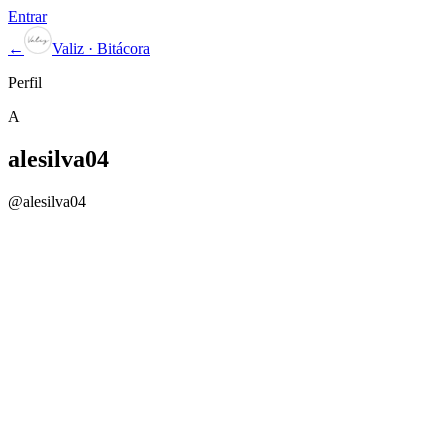
Entrar
←
Valiz · Bitácora
Perfil
A
alesilva04
@
alesilva04