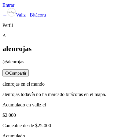
Entrar
←
Valiz · Bitácora
Perfil
A
alenrojas
@
alenrojas
Compartir
alenrojas
en el mundo
alenrojas
todavía no ha marcado bitácoras en el mapa.
Acumulado en valiz.cl
$
2.000
Canjeable desde $25.000
Acumulado