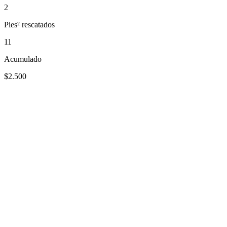
2
Pies² rescatados
11
Acumulado
$2.500