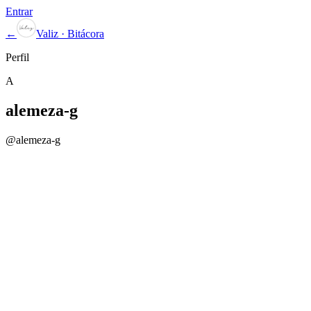
Entrar
←
Valiz · Bitácora
Perfil
A
alemeza-g
@
alemeza-g