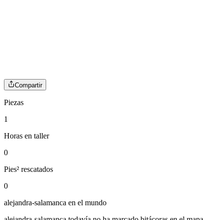
Compartir
Piezas
1
Horas en taller
0
Pies² rescatados
0
alejandra-salamanca
en el mundo
alejandra-salamanca
todavía no ha marcado bitácoras en el mapa.