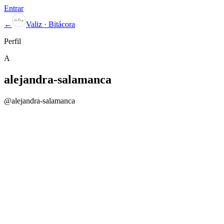
Entrar
←
Valiz · Bitácora
Perfil
A
alejandra-salamanca
@
alejandra-salamanca