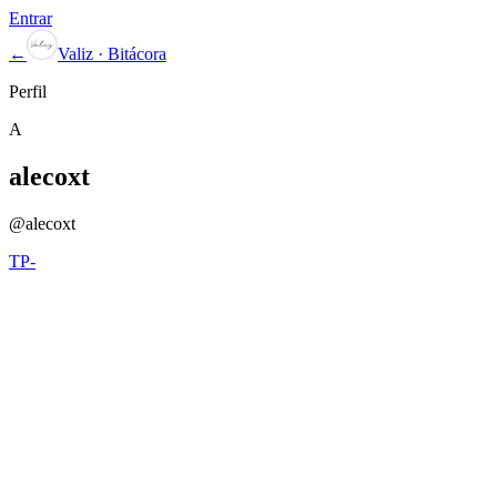
Entrar
←
Valiz · Bitácora
Perfil
A
alecoxt
@
alecoxt
TP-