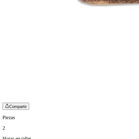
Compartir
Piezas
2
Horas en taller