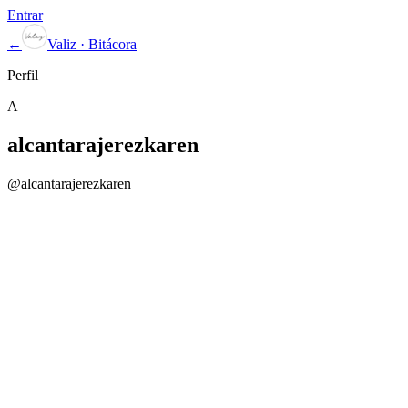
Entrar
←
Valiz · Bitácora
Perfil
A
alcantarajerezkaren
@
alcantarajerezkaren