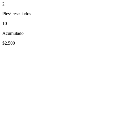
2
Pies² rescatados
10
Acumulado
$2.500